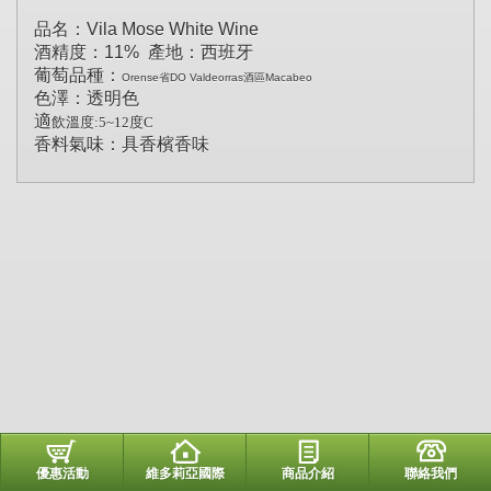
品名：Vila Mose White Wine
酒精度：11% 產地：西班牙
葡萄品種：
Orense省DO Valdeorras酒區Macabeo
色澤：透明色
適
飲溫度
:5~12度C
香料氣味：具香檳香味
優惠活動
維多莉亞國際
商品介紹
聯絡我們